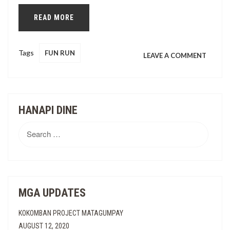
READ MORE
Tags
FUN RUN
ON
LEAVE A COMMENT
BATAN
NAUJA
HANAPI DINE
JOINS
Search
for:
CALAF
RUN
MGA UPDATES
2016
KOKOMBAN PROJECT MATAGUMPAY
AUGUST 12, 2020