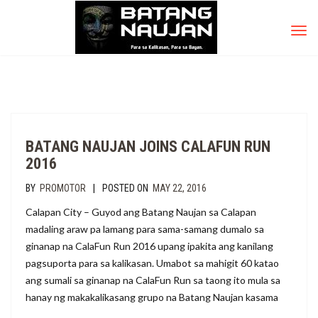
TOG
NAV
BATANG NAUJAN JOINS CALAFUN RUN
2016
|
BY
PROMOTOR
POSTED ON
MAY 22, 2016
Calapan City – Guyod ang Batang Naujan sa Calapan
madaling araw pa lamang para sama-samang dumalo sa
ginanap na CalaFun Run 2016 upang ipakita ang kanilang
pagsuporta para sa kalikasan. Umabot sa mahigit 60 katao
ang sumali sa ginanap na CalaFun Run sa taong ito mula sa
hanay ng makakalikasang grupo na Batang Naujan kasama