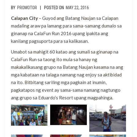
|
BY
PROMOTOR
POSTED ON
MAY 22, 2016
Calapan City
– Guyod ang Batang Naujan sa Calapan
madaling araw pa lamang para sama-samang dumalo sa
ginanap na CalaFun Run 2016 upang ipakita ang
kanilang pagsuporta para sa kalikasan.
Umabot sa mahigit 60 katao ang sumali sa ginanap na
CalaFun Run sa taong ito mula sa hanay ng
makakalikasang grupo na Batang Naujan kasama na ang
mga kabataan na talaga namang nag enjoy sa aktibidad
na ito. Bitbitang sariling mga pagkain at inumin,
pagkatapos ng event ay sama-sama namang nagtungo
ang grupo sa Eduardo’s Resort upang magpahinga.