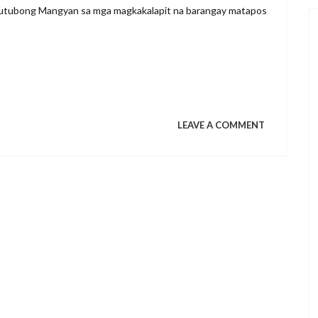
tutubong Mangyan sa mga magkakalapit na barangay matapos
ON
LEAVE A COMMENT
PULONG
BAYAN
SA
ARANGIN