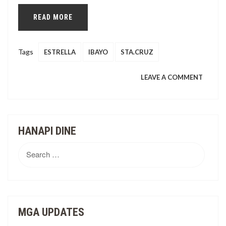
READ MORE
Tags
ESTRELLA
IBAYO
STA.CRUZ
ON
LEAVE A COMMENT
RELIEF
DISTR
HANAPI DINE
SA
Search
for:
STA.C
AT
MGA UPDATES
ESTRE