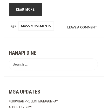
READ MORE
KILUS
Tags
MASS MOVEMENTS
ON
LEAVE A COMMENT
PATUL
ANG
HANAPI DINE
PAGKI
Search
for:
MGA UPDATES
KOKOMBAN PROJECT MATAGUMPAY
AUGUST 12, 2020