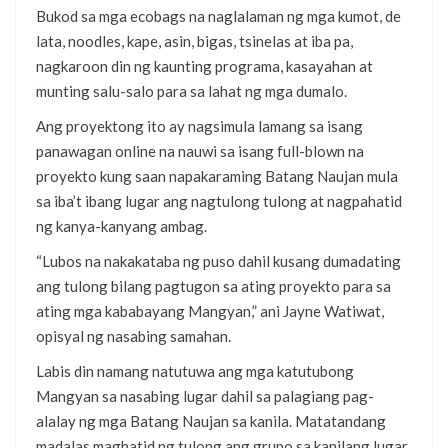
Bukod sa mga ecobags na naglalaman ng mga kumot, de
lata, noodles, kape, asin, bigas, tsinelas at iba pa,
nagkaroon din ng kaunting programa, kasayahan at
munting salu-salo para sa lahat ng mga dumalo.
Ang proyektong ito ay nagsimula lamang sa isang
panawagan online na nauwi sa isang full-blown na
proyekto kung saan napakaraming Batang Naujan mula
sa iba’t ibang lugar ang nagtulong tulong at nagpahatid
ng kanya-kanyang ambag.
“Lubos na nakakataba ng puso dahil kusang dumadating
ang tulong bilang pagtugon sa ating proyekto para sa
ating mga kababayang Mangyan,” ani Jayne Watiwat,
opisyal ng nasabing samahan.
Labis din namang natutuwa ang mga katutubong
Mangyan sa nasabing lugar dahil sa palagiang pag-
alalay ng mga Batang Naujan sa kanila. Matatandang
madalas maghatid ng tulong ang grupo sa kanilang lugar.