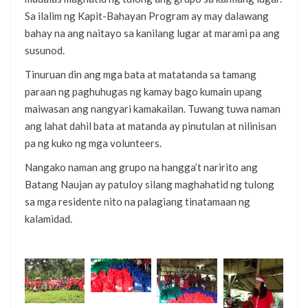
Sa ilalim ng Kapit-Bahayan Program ay may dalawang
bahay na ang naitayo sa kanilang lugar at marami pa ang
susunod.
Tinuruan din ang mga bata at matatanda sa tamang
paraan ng paghuhugas ng kamay bago kumain upang
maiwasan ang nangyari kamakailan. Tuwang tuwa naman
ang lahat dahil bata at matanda ay pinutulan at nilinisan
pa ng kuko ng mga volunteers.
Nangako naman ang grupo na hangga’t naririto ang
Batang Naujan ay patuloy silang maghahatid ng tulong
sa mga residente nito na palagiang tinatamaan ng
kalamidad.