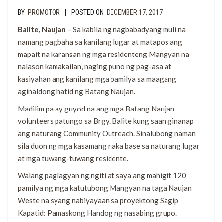
|
BY
PROMOTOR
POSTED ON
DECEMBER 17, 2017
Balite, Naujan
– Sa kabila ng nagbabadyang muli na
namang pagbaha sa kanilang lugar at matapos ang
mapait na karansan ng mga residenteng Mangyan na
nalason kamakailan, naging puno ng pag-asa at
kasiyahan ang kanilang mga pamilya sa maagang
aginaldong hatid ng Batang Naujan.
Madilim pa ay guyod na ang mga Batang Naujan
volunteers patungo sa Brgy. Balite kung saan ginanap
ang naturang Community Outreach. Sinalubong naman
sila duon ng mga kasamang naka base sa naturang lugar
at mga tuwang-tuwang residente.
Walang paglagyan ng ngiti at saya ang mahigit 120
pamilya ng mga katutubong Mangyan na taga Naujan
Weste na syang nabiyayaan sa proyektong Sagip
Kapatid: Pamaskong Handog ng nasabing grupo.