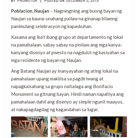
|
BY
PROMOTOR
POSTED ON
DECEMBER 5, 2016
Poblacion, Naujan
– Nagningning ang buong bayan ng
Naujan sa kauna-unahang pailaw na ginanap bilamng
panimulang selebrasyon ng kapaskuhan.
Kasama ang iba’t ibang grupo at departamento ng lokal
na pamahalaan, sabay sabay na pinilaw ang mga kanya-
kanyang disenyo at pwesto na nagdulot ng kasiyahan sa
mga residente ng bayan ng Naujan.
Ang Batang Naujan ay inanyayahan ng ating lokal na
pamahalaan upang makiiisa sa pagdiriwang at
napagkaisahang sa grupo naitalaga ang Bonifacio
Monument sa gitnang bayan. Hindi naman napahiya ang
pamahalaan dahil ang disenyo ay simple ngunit maayos,
at nakapagdagdag ng kagandahan sa lugar.