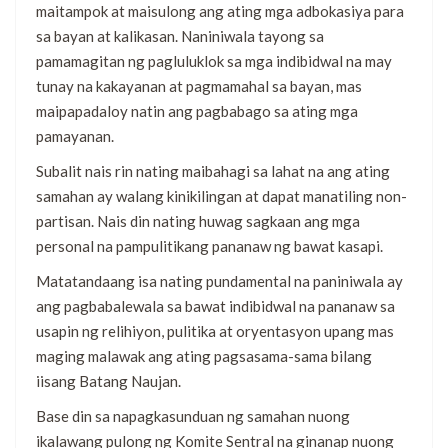
maitampok at maisulong ang ating mga adbokasiya para
sa bayan at kalikasan. Naniniwala tayong sa
pamamagitan ng pagluluklok sa mga indibidwal na may
tunay na kakayanan at pagmamahal sa bayan, mas
maipapadaloy natin ang pagbabago sa ating mga
pamayanan.
Subalit nais rin nating maibahagi sa lahat na ang ating
samahan ay walang kinikilingan at dapat manatiling non-
partisan. Nais din nating huwag sagkaan ang mga
personal na pampulitikang pananaw ng bawat kasapi.
Matatandaang isa nating pundamental na paniniwala ay
ang pagbabalewala sa bawat indibidwal na pananaw sa
usapin ng relihiyon, pulitika at oryentasyon upang mas
maging malawak ang ating pagsasama-sama bilang
iisang Batang Naujan.
Base din sa napagkasunduan ng samahan nuong
ikalawang pulong ng Komite Sentral na ginanap nuong