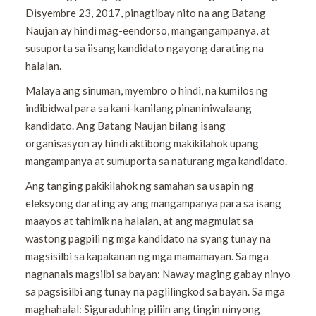
Disyembre 23, 2017, pinagtibay nito na ang Batang
Naujan ay hindi mag-eendorso, mangangampanya, at
susuporta sa iisang kandidato ngayong darating na
halalan.
Malaya ang sinuman, myembro o hindi, na kumilos ng
indibidwal para sa kani-kanilang pinaniniwalaang
kandidato. Ang Batang Naujan bilang isang
organisasyon ay hindi aktibong makikilahok upang
mangampanya at sumuporta sa naturang mga kandidato.
Ang tanging pakikilahok ng samahan sa usapin ng
eleksyong darating ay ang mangampanya para sa isang
maayos at tahimik na halalan, at ang magmulat sa
wastong pagpili ng mga kandidato na syang tunay na
magsisilbi sa kapakanan ng mga mamamayan. Sa mga
nagnanais magsilbi sa bayan: Naway maging gabay ninyo
sa pagsisilbi ang tunay na paglilingkod sa bayan. Sa mga
maghahalal: Siguraduhing piliin ang tingin ninyong